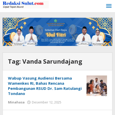
Lewati
ke
konten
Tag:
Vanda Sarundajang
Wabup Vasung Audiensi Bersama
Wamenkes RI, Bahas Rencana
Pembangunan RSUD Dr. Sam Ratulangi
Tondano
Minahasa
Desember 12, 2025
oleh
redaksisulut