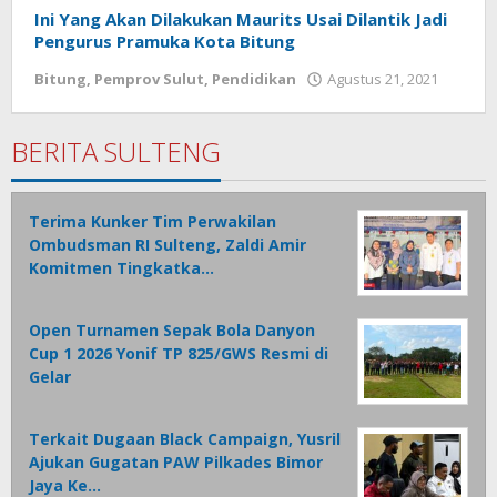
Ini Yang Akan Dilakukan Maurits Usai Dilantik Jadi
Pengurus Pramuka Kota Bitung
Bitung
,
Pemprov Sulut
,
Pendidikan
Agustus 21, 2021
oleh
Wesly
Tamas
BERITA SULTENG
Terima Kunker Tim Perwakilan
Ombudsman RI Sulteng, Zaldi Amir
Komitmen Tingkatka…
Open Turnamen Sepak Bola Danyon
Cup 1 2026 Yonif TP 825/GWS Resmi di
Gelar
Terkait Dugaan Black Campaign, Yusril
Ajukan Gugatan PAW Pilkades Bimor
Jaya Ke…