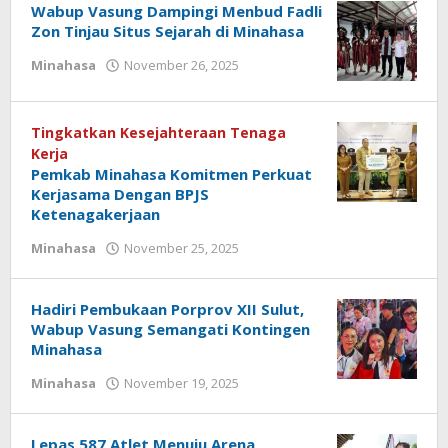
Wabup Vasung Dampingi Menbud Fadli
Zon Tinjau Situs Sejarah di Minahasa
Minahasa
November 26, 2025
oleh
Bertje
Rotikan
Tingkatkan Kesejahteraan Tenaga
Kerja
Pemkab Minahasa Komitmen Perkuat
Kerjasama Dengan BPJS
Ketenagakerjaan
Minahasa
November 25, 2025
oleh
Bertje
Rotikan
Hadiri Pembukaan Porprov XII Sulut,
Wabup Vasung Semangati Kontingen
Minahasa
Minahasa
November 19, 2025
oleh
redaksisulut
Lepas 587 Atlet Menuju Arena