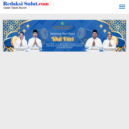
Lewati
ke
konten