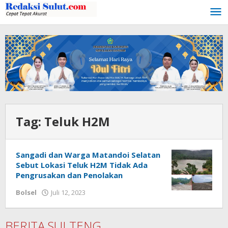
Lewati
ke
konten
Tag:
Teluk H2M
Sangadi dan Warga Matandoi Selatan
Sebut Lokasi Teluk H2M Tidak Ada
Pengrusakan dan Penolakan
Bolsel
Juli 12, 2023
oleh
Wandy
Rotu
BERITA SULTENG