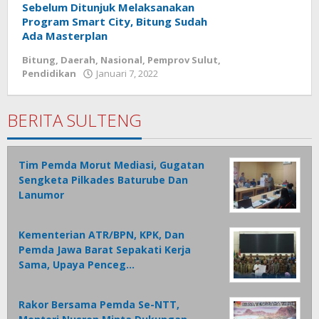
Sebelum Ditunjuk Melaksanakan
Program Smart City, Bitung Sudah
Ada Masterplan
Bitung
,
Daerah
,
Nasional
,
Pemprov Sulut
,
Pendidikan
Januari 7, 2022
oleh
Wesly
Tamasiro
BERITA SULTENG
Tim Pemda Morut Mediasi, Gugatan
Sengketa Pilkades Baturube Dan
Lanumor
Kementerian ATR/BPN, KPK, Dan
Pemda Jawa Barat Sepakati Kerja
Sama, Upaya Penceg…
Rakor Bersama Pemda Se-NTT,