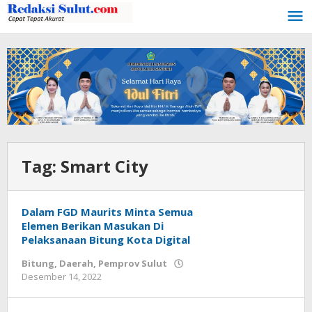
Lewati
ke
konten
Tag:
Smart City
Dalam FGD Maurits Minta Semua
Elemen Berikan Masukan Di
Pelaksanaan Bitung Kota Digital
Bitung
,
Daerah
,
Pemprov Sulut
Desember 14, 2022
oleh
Wesly
Tamasiro