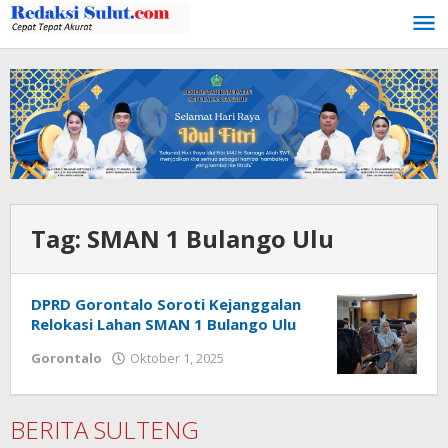
Lewati
ke
konten
Tag:
SMAN 1 Bulango Ulu
DPRD Gorontalo Soroti Kejanggalan
Relokasi Lahan SMAN 1 Bulango Ulu
Gorontalo
Oktober 1, 2025
oleh
Admin
1
BERITA SULTENG