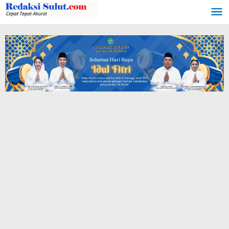
Lewati
ke
konten