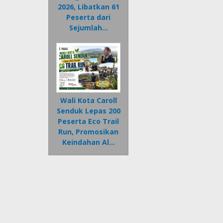
2026, Libatkan 61
Peserta dari
Sejumlah…
Wali Kota Caroll
Senduk Lepas 200
Peserta Eco Trail
Run, Promosikan
Keindahan Al…