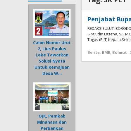
Penjabat Bupa
REDAKSISULUT, BOROKO-
Sirajudin Lasena, SE, M
Tugas (PLT) Kepala Seko
Calon Nomor Urut
2, Lius Paulus
Berita
,
BMR
,
Bolmut
Leke Tawarkan
Solusi Nyata
Untuk Kemajuan
Desa W…
OJK, Pemkab
Minahasa dan
Perbankan