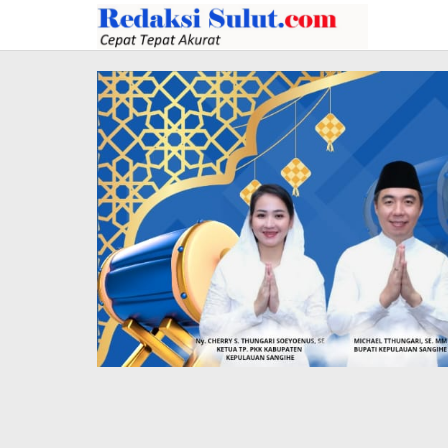
Lewati
ke
konten