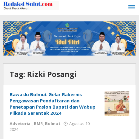
Lewati
ke
konten
Tag:
Rizki Posangi
Bawaslu Bolmut Gelar Rakernis
Pengawasan Pendaftaran dan
Penetapan Paslon Bupati dan Wabup
Pilkada Serentak 2024
Advetorial
,
BMR
,
Bolmut
Agustus 10,
2024
oleh
Ricky