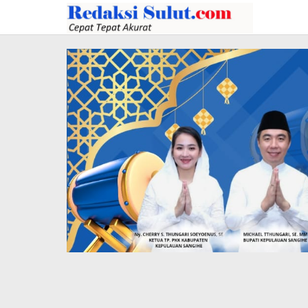
Lewati
ke
konten