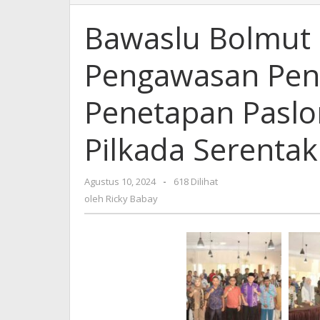
Bolmut
Gelar
Bawaslu Bolmut 
Rakernis
Pengawasan
Pengawasan Pen
Pendaftaran
dan
Penetapan
Penetapan Paslo
Paslon
Bupati
Pilkada Serenta
dan
Wabup
Pilkada
Agustus 10, 2024
oleh
-
618 Dilihat
Serentak
Ricky
oleh
Ricky Babay
2024
Babay