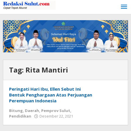
Lewati
ke
konten
Tag:
Rita Mantiri
Peringati Hari Ibu, Ellen Sebut Ini
Bentuk Penghargaan Atas Perjuangan
Perempuan Indonesia
Bitung
,
Daerah
,
Pemprov Sulut
,
Pendidikan
Desember 22, 2021
oleh
Wesly
Tamasiro