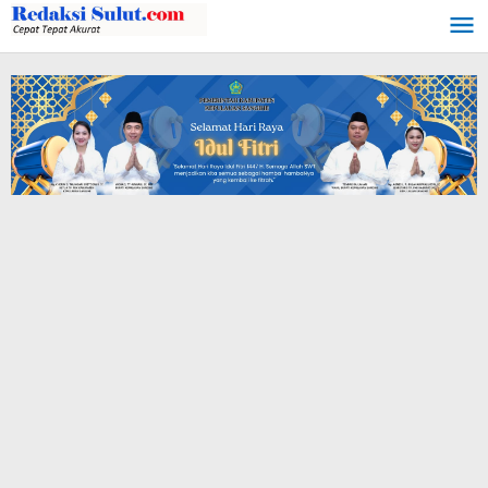
Lewati
ke
konten