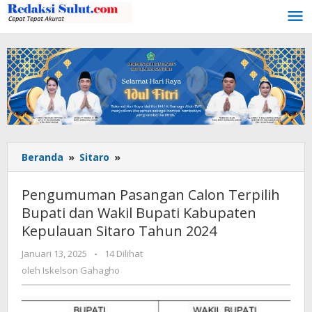
Lewati
ke
konten
Beranda
»
Sitaro
»
Pengumuman
Pasangan
Calon
Pengumuman Pasangan Calon Terpilih
Terpilih
Bupati dan Wakil Bupati Kabupaten
Bupati
Kepulauan Sitaro Tahun 2024
dan
Wakil
Januari 13, 2025
oleh
-
14 Dilihat
Bupati
Iskelson
oleh
Iskelson Gahagho
Kabupaten
Gahagho
Kepulauan
Sitaro