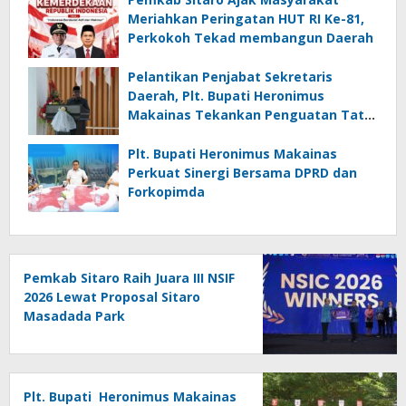
Meriahkan Peringatan HUT RI Ke-81,
Perkokoh Tekad membangun Daerah
Pelantikan Penjabat Sekretaris
Daerah, Plt. Bupati Heronimus
Makainas Tekankan Penguatan Tata
Kelola Pemerintahan dan Pelayanan
Publik
Plt. Bupati Heronimus Makainas
Perkuat Sinergi Bersama DPRD dan
Forkopimda
Pemkab Sitaro Raih Juara III NSIF
2026 Lewat Proposal Sitaro
Masadada Park
Plt. Bupati Heronimus Makainas