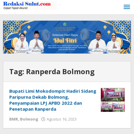
Lewati
ke
konten
Tag:
Ranperda Bolmong
Bupati Limi Mokodompit Hadiri Sidang
Paripurna Dekab Bolmong,
Penyampaian LPJ APBD 2022 dan
Penetapan Ranperda
BMR
,
Bolmong
Agustus 16, 2023
oleh
Wandy
Rotu