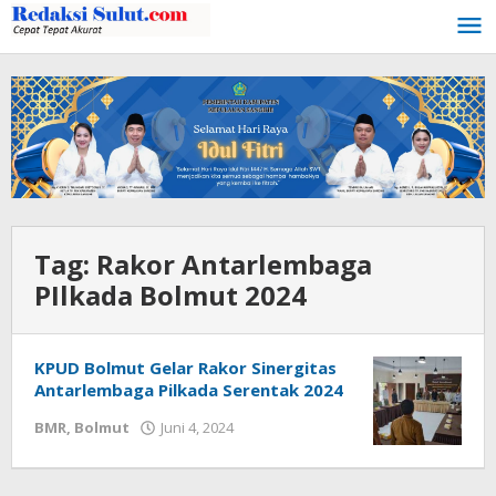
Lewati
ke
konten
Tag:
Rakor Antarlembaga
PIlkada Bolmut 2024
KPUD Bolmut Gelar Rakor Sinergitas
Antarlembaga Pilkada Serentak 2024
BMR
,
Bolmut
Juni 4, 2024
oleh
Ricky
Babay