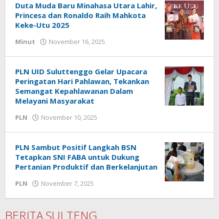
Duta Muda Baru Minahasa Utara Lahir,
Princesa dan Ronaldo Raih Mahkota
Keke-Utu 2025
Minut
November 16, 2025
oleh
Tammy
Sakul
PLN UID Suluttenggo Gelar Upacara
Peringatan Hari Pahlawan, Tekankan
Semangat Kepahlawanan Dalam
Melayani Masyarakat
PLN
November 10, 2025
oleh
Tammy
Sakul
PLN Sambut Positif Langkah BSN
Tetapkan SNI FABA untuk Dukung
Pertanian Produktif dan Berkelanjutan
PLN
November 7, 2025
oleh
Tammy
Sakul
BERITA SULTENG