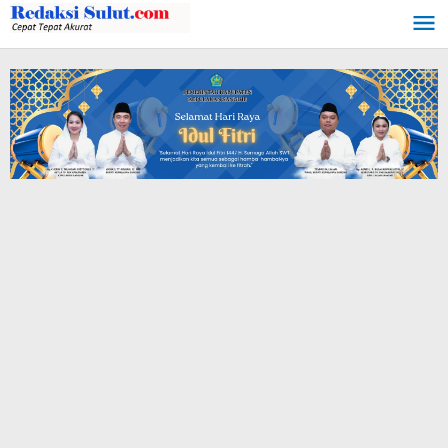
Lewati
ke
konten