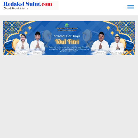
Lewati
ke
konten