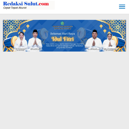
Lewati
ke
konten