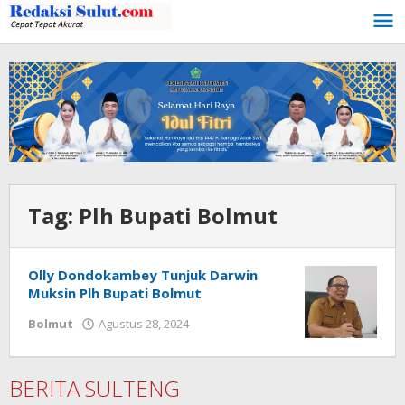
Lewati
ke
konten
Tag:
Plh Bupati Bolmut
Olly Dondokambey Tunjuk Darwin
Muksin Plh Bupati Bolmut
Bolmut
Agustus 28, 2024
oleh
Ricky
Babay
BERITA SULTENG