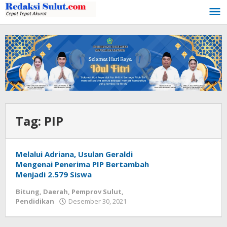
Lewati
ke
konten
Tag:
PIP
Melalui Adriana, Usulan Geraldi
Mengenai Penerima PIP Bertambah
Menjadi 2.579 Siswa
Bitung
,
Daerah
,
Pemprov Sulut
,
Pendidikan
Desember 30, 2021
oleh
Wesly
Tamasiro