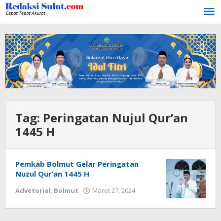
Lewati
ke
konten
Tag:
Peringatan Nujul Qur’an
1445 H
Pemkab Bolmut Gelar Peringatan
Nuzul Qur’an 1445 H
Advetorial
,
Bolmut
Maret 27, 2024
oleh
Ricky
Babay