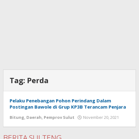
Tag:
Perda
Pelaku Penebangan Pohon Perindang Dalam
Postingan Bawole di Grup KP3B Terancam Penjara
Bitung
,
Daerah
,
Pemprov Sulut
November 20, 2021
oleh
Wesly
Tamasi
BERITA SULTENG