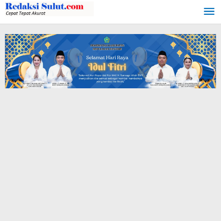
Lewati
ke
konten