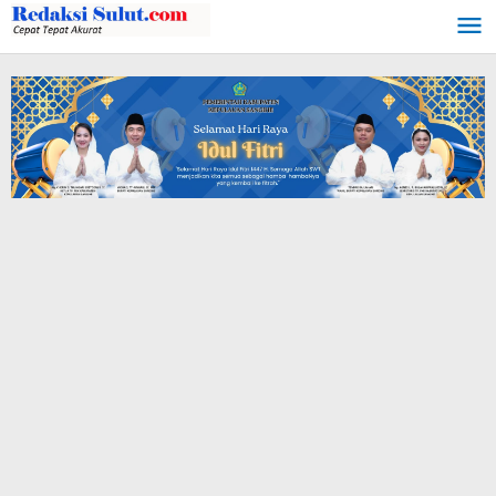
Lewati
ke
konten