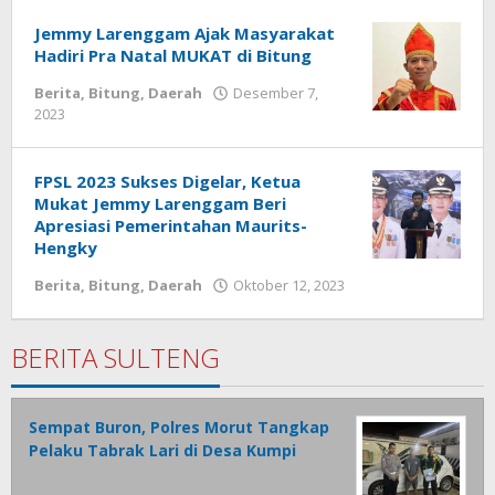
Tamasiro
Jemmy Larenggam Ajak Masyarakat
Hadiri Pra Natal MUKAT di Bitung
Berita
,
Bitung
,
Daerah
Desember 7,
2023
oleh
Wesly
Tamasiro
FPSL 2023 Sukses Digelar, Ketua
Mukat Jemmy Larenggam Beri
Apresiasi Pemerintahan Maurits-
Hengky
Berita
,
Bitung
,
Daerah
Oktober 12, 2023
oleh
Wesly
Tamasiro
BERITA SULTENG
Sempat Buron, Polres Morut Tangkap
Pelaku Tabrak Lari di Desa Kumpi