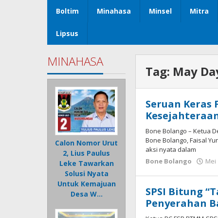
Boltim
Minahasa
Minsel
Mitra
Lipsus
MINAHASA
Tag:
May Da
Seruan Keras F
Kesejahteraan
Bone Bolango – Ketua 
Bone Bolango, Faisal Yu
Calon Nomor Urut
aksi nyata dalam
2, Lius Paulus
Bone Bolango
Mei 
Leke Tawarkan
Solusi Nyata
Untuk Kemajuan
SPSI Bitung 
Desa W…
Penyerahan B