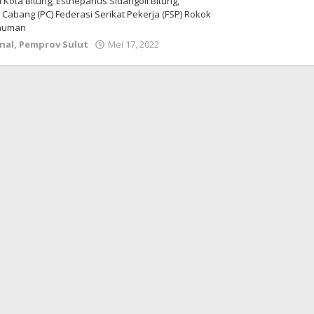
Kota Bitung, Esthepanus Sidangoli Bitung,
 Cabang (PC) Federasi Serikat Pekerja (FSP) Rokok
numan
nal
,
Pemprov Sulut
Mei 17, 2022
oleh
Wesly
Tamasiro