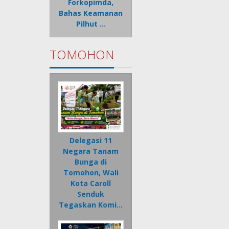
Forkopimda,
Bahas Keamanan
Pilhut …
TOMOHON
Delegasi 11
Negara Tanam
Bunga di
Tomohon, Wali
Kota Caroll
Senduk
Tegaskan Komi…