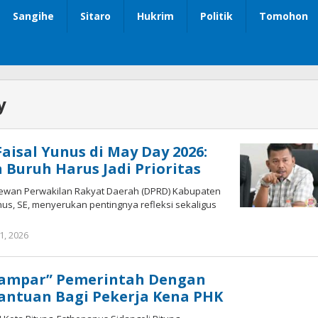
Sangihe
Sitaro
Hukrim
Politik
Tomohon
y
aisal Yunus di May Day 2026:
 Buruh Harus Jadi Prioritas
Dewan Perwakilan Rakyat Daerah (DPRD) Kabupaten
nus, SE, menyerukan pentingnya refleksi sekaligus
1, 2026
oleh
Admin
1
“Tampar” Pemerintah Dengan
antuan Bagi Pekerja Kena PHK