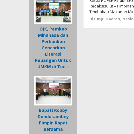
Ketua PC FSP RTMM-SPSI 
Redaksisulut – Pimpinan
Tembakau Makanan Mi
Bitung
,
Daerah
,
Nasio
OJK, Pemkab
Minahasa dan
Perbankan
Gencarkan
Literasi
Keuangan Untuk
UMKM di Ton…
Bupati Robby
Dondokambey
Pimpin Rapat
Bersama