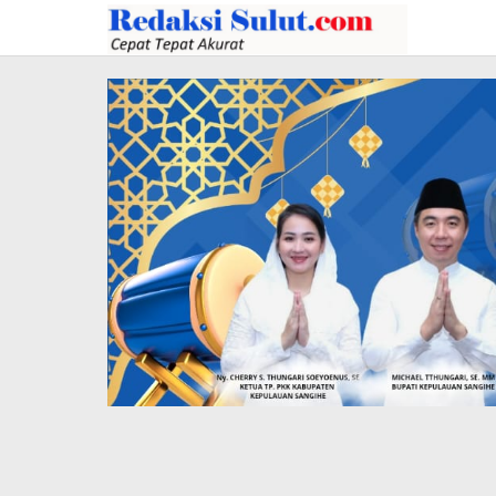
Lewati
ke
konten