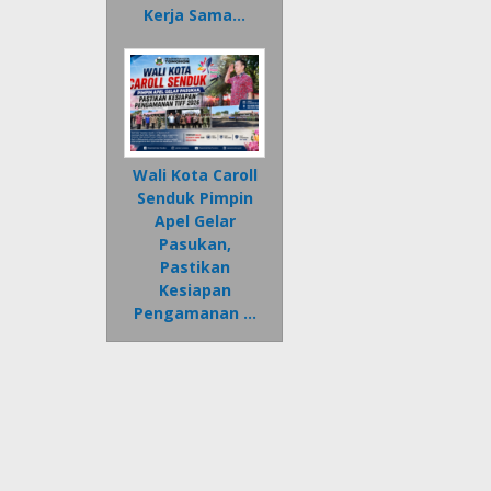
Kerja Sama…
Wali Kota Caroll
Senduk Pimpin
Apel Gelar
Pasukan,
Pastikan
Kesiapan
Pengamanan …