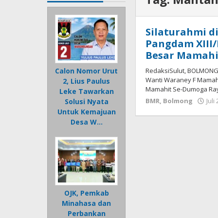
Silaturahmi 
Pangdam XIII
Besar Mamahi
RedaksiSulut, BOLMONG 
Calon Nomor Urut
Wanti Waraney F Mamahi
2, Lius Paulus
Mamahit Se-Dumoga Ra
Leke Tawarkan
BMR
,
Bolmong
Juli
Solusi Nyata
Untuk Kemajuan
Desa W…
OJK, Pemkab
Minahasa dan
Perbankan