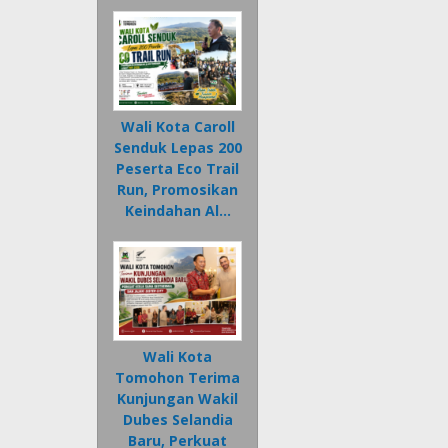
Wali Kota Caroll
Senduk Lepas 200
Peserta Eco Trail
Run, Promosikan
Keindahan Al…
Wali Kota
Tomohon Terima
Kunjungan Wakil
Dubes Selandia
Baru, Perkuat