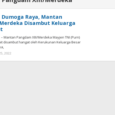
di Dumoga Raya, Mantan
/Merdeka Disambut Keluarga
t
– Mantan Pangdam XIII/Merdeka Mayjen TNI (Purn)
t disambut hangat oleh Kerukunan Keluarga Besar
ya,
 25, 2022
oleh
Wandy
Rotu