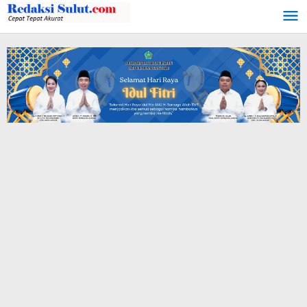
Lewati
ke
konten