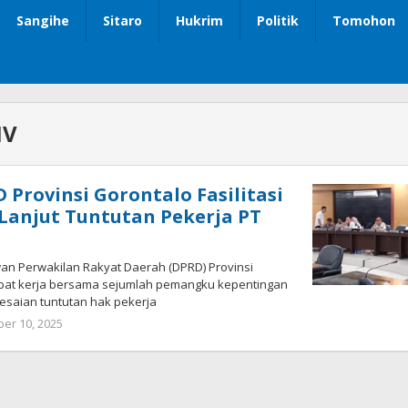
Sangihe
Sitaro
Hukrim
Politik
Tomohon
IV
 Provinsi Gorontalo Fasilitasi
Lanjut Tuntutan Pekerja PT
t
wan Perwakilan Rakyat Daerah (DPRD) Provinsi
pat kerja bersama sejumlah pemangku kepentingan
saian tuntutan hak pekerja
er 10, 2025
oleh
Admin
1