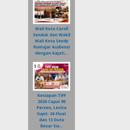
Wali Kota Caroll
Senduk dan Wakil
Wali Kota Sendy
Rumajar Audiensi
dengan Kajati…
Kesiapan TIFF
2026 Capai 90
Persen, Levita
Supit: 36 Float
dan 13 Duta
Besar Sia…