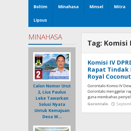
Boltim
Minahasa
Minsel
Mitra
Lipsus
MINAHASA
Tag:
Komisi 
Komisi IV DPRD
Rapat Tindak 
Royal Coconu
Gorontalo-Komisi IV De
Calon Nomor Urut
Gorontalo menggelar ra
2, Lius Paulus
guna membahas penyele
Leke Tawarkan
Gorontalo
Septemb
Solusi Nyata
Untuk Kemajuan
Desa W…