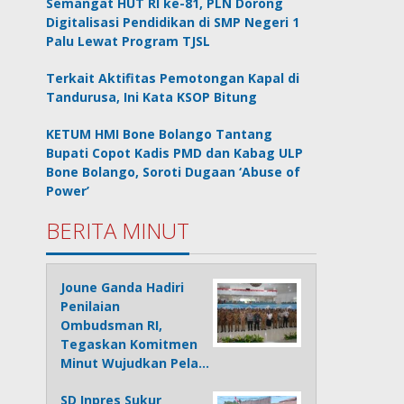
Semangat HUT RI ke-81, PLN Dorong
Digitalisasi Pendidikan di SMP Negeri 1
Palu Lewat Program TJSL
Terkait Aktifitas Pemotongan Kapal di
Tandurusa, Ini Kata KSOP Bitung
KETUM HMI Bone Bolango Tantang
Bupati Copot Kadis PMD dan Kabag ULP
Bone Bolango, Soroti Dugaan ‘Abuse of
Power’
BERITA MINUT
Joune Ganda Hadiri
Penilaian
Ombudsman RI,
Tegaskan Komitmen
Minut Wujudkan Pela…
SD Inpres Sukur