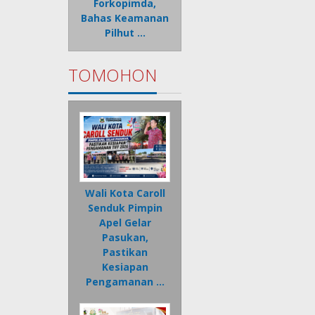
Forkopimda,
Bahas Keamanan
Pilhut …
TOMOHON
Wali Kota Caroll
Senduk Pimpin
Apel Gelar
Pasukan,
Pastikan
Kesiapan
Pengamanan …