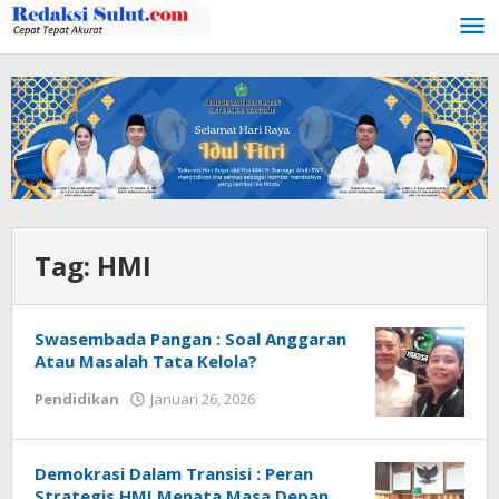
Lewati
ke
konten
Tag:
HMI
Swasembada Pangan : Soal Anggaran
Atau Masalah Tata Kelola?
Pendidikan
Januari 26, 2026
oleh
Admin
1
Demokrasi Dalam Transisi : Peran
Strategis HMI Menata Masa Depan