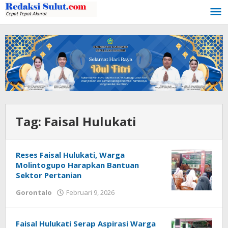
Lewati
ke
konten
Tag:
Faisal Hulukati
Reses Faisal Hulukati, Warga
Molintogupo Harapkan Bantuan
Sektor Pertanian
Gorontalo
Februari 9, 2026
oleh
Admin
1
Faisal Hulukati Serap Aspirasi Warga