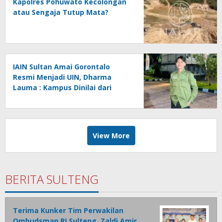
Kapolres Pohuwato Kecolongan
atau Sengaja Tutup Mata?
IAIN Sultan Amai Gorontalo
Resmi Menjadi UIN, Dharma
Lauma : Kampus Dinilai dari
Gagasan, Bukan Status.
View More
BERITA SULTENG
Terima Kunker Tim Perwakilan
Ombudsman RI Sulteng, Zaldi Amir