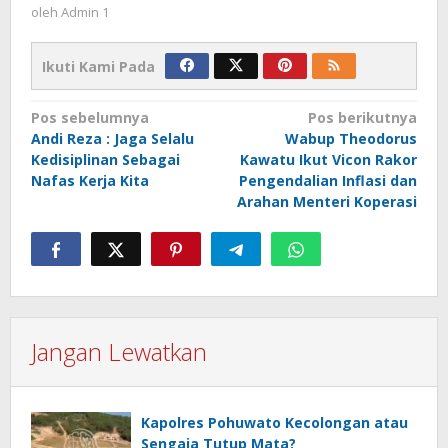
oleh
Admin 1
Ikuti Kami Pada
Navigasi
Pos sebelumnya
Pos berikutnya
Andi Reza : Jaga Selalu
Wabup Theodorus
pos
Kedisiplinan Sebagai
Kawatu Ikut Vicon Rakor
Nafas Kerja Kita
Pengendalian Inflasi dan
Arahan Menteri Koperasi
Jangan Lewatkan
Kapolres Pohuwato Kecolongan atau
Sengaja Tutup Mata?