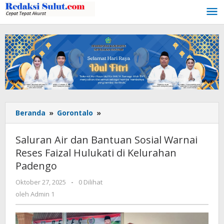
Lewati
ke
konten
Beranda
»
Gorontalo
»
Saluran
Air
dan
Saluran Air dan Bantuan Sosial Warnai
Bantuan
Reses Faizal Hulukati di Kelurahan
Sosial
Padengo
Warnai
Reses
Oktober 27, 2025
oleh
-
0 Dilihat
Faizal
Admin
oleh
Admin 1
Hulukati
1
di
Kelurahan