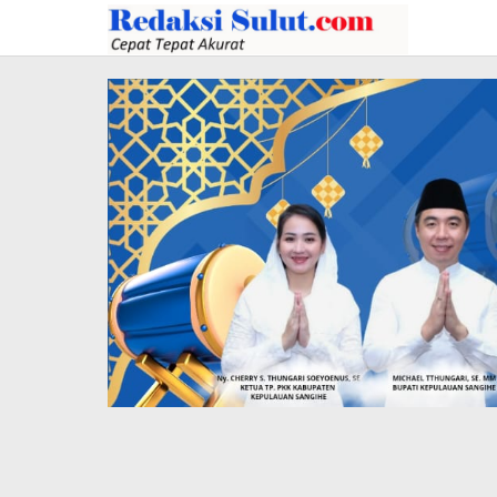
Lewati
ke
konten