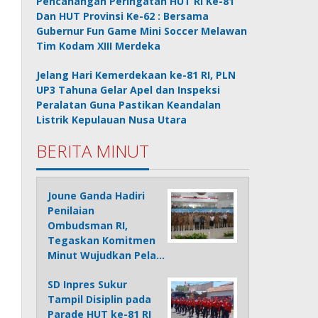
Pencanangan Peringatan HUT RI Ke-81
Dan HUT Provinsi Ke-62 : Bersama
Gubernur Fun Game Mini Soccer Melawan
Tim Kodam XIII Merdeka
Jelang Hari Kemerdekaan ke-81 RI, PLN
UP3 Tahuna Gelar Apel dan Inspeksi
Peralatan Guna Pastikan Keandalan
Listrik Kepulauan Nusa Utara
BERITA MINUT
Joune Ganda Hadiri
Penilaian
Ombudsman RI,
Tegaskan Komitmen
Minut Wujudkan Pela…
SD Inpres Sukur
Tampil Disiplin pada
Parade HUT ke-81 RI