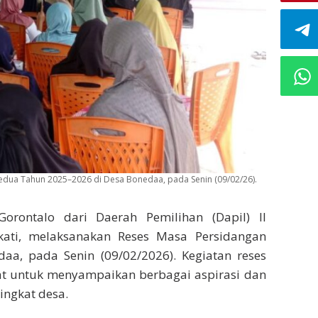
Kedua Tahun 2025–2026 di Desa Bonedaa, pada Senin (09/02/26).
orontalo dari Daerah Pemilihan (Dapil) II
kati, melaksanakan Reses Masa Persidangan
a, pada Senin (09/02/2026). Kegiatan reses
at untuk menyampaikan berbagai aspirasi dan
ingkat desa.