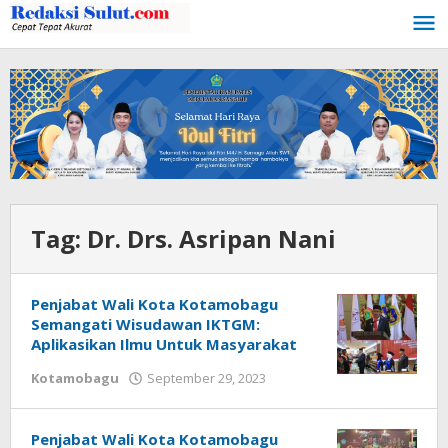
Lewati
ke
konten
Tag:
Dr. Drs. Asripan Nani
Penjabat Wali Kota Kotamobagu
Semangati Wisudawan IKTGM:
Aplikasikan Ilmu Untuk Masyarakat
Kotamobagu
September 29, 2023
oleh
Wandy
Rotu
Penjabat Wali Kota Kotamobagu