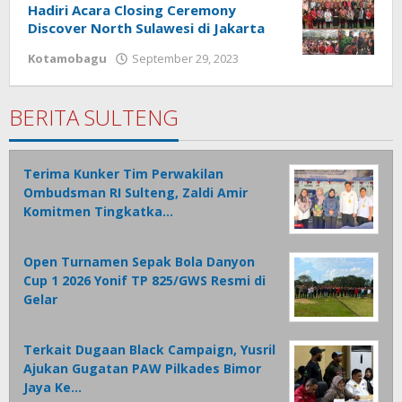
Hadiri Acara Closing Ceremony
Discover North Sulawesi di Jakarta
Kotamobagu
September 29, 2023
oleh
Wandy
Rotu
BERITA SULTENG
Terima Kunker Tim Perwakilan
Ombudsman RI Sulteng, Zaldi Amir
Komitmen Tingkatka…
Open Turnamen Sepak Bola Danyon
Cup 1 2026 Yonif TP 825/GWS Resmi di
Gelar
Terkait Dugaan Black Campaign, Yusril
Ajukan Gugatan PAW Pilkades Bimor
Jaya Ke…