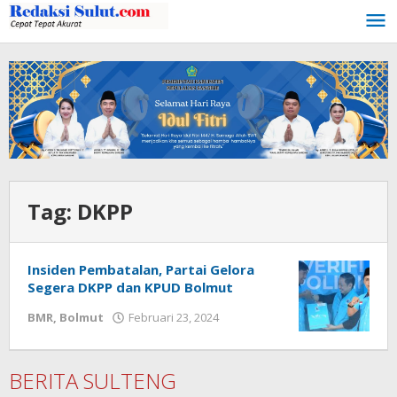
Lewati
ke
konten
Tag:
DKPP
Insiden Pembatalan, Partai Gelora
Segera DKPP dan KPUD Bolmut
BMR
,
Bolmut
Februari 23, 2024
oleh
Ricky
Babay
BERITA SULTENG