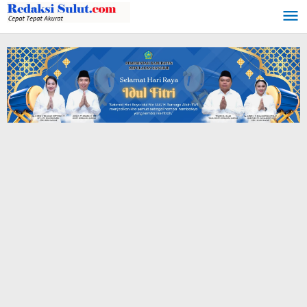
Lewati
ke
konten