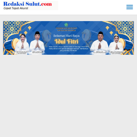
Lewati
ke
konten