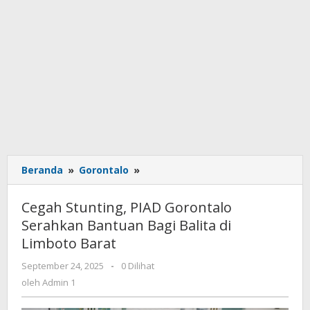
Beranda
»
Gorontalo
»
Cegah
Stunting,
PIAD
Cegah Stunting, PIAD Gorontalo
Gorontalo
Serahkan Bantuan Bagi Balita di
Serahkan
Limboto Barat
Bantuan
Bagi
September 24, 2025
oleh
-
0 Dilihat
Balita
Admin
oleh
Admin 1
di
1
Limboto