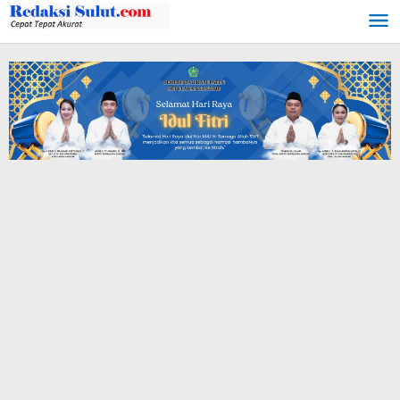
Lewati
ke
konten