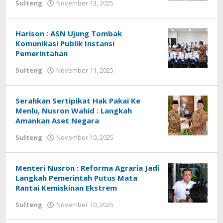
Sulteng
November 13, 2025
oleh
Ronal
Parenta
Harison : ASN Ujung Tombak
Komunikasi Publik Instansi
Pemerintahan
Sulteng
November 11, 2025
oleh
Ronal
Parenta
Serahkan Sertipikat Hak Pakai Ke
Menlu, Nusron Wahid : Langkah
Amankan Aset Negara
Sulteng
November 10, 2025
oleh
Ronal
Parenta
Menteri Nusron : Reforma Agraria Jadi
Langkah Pemerintah Putus Mata
Rantai Kemiskinan Ekstrem
Sulteng
November 10, 2025
oleh
Ronal