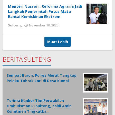
Parenta
Menteri Nusron : Reforma Agraria Jadi
Langkah Pemerintah Putus Mata
Rantai Kemiskinan Ekstrem
Sulteng
November 10, 2025
oleh
Ronal
Parenta
Muat Lebih
BERITA SULTENG
Sempat Buron, Polres Morut Tangkap
Pelaku Tabrak Lari di Desa Kumpi
Terima Kunker Tim Perwakilan
Ombudsman RI Sulteng, Zaldi Amir
Komitmen Tingkatka…