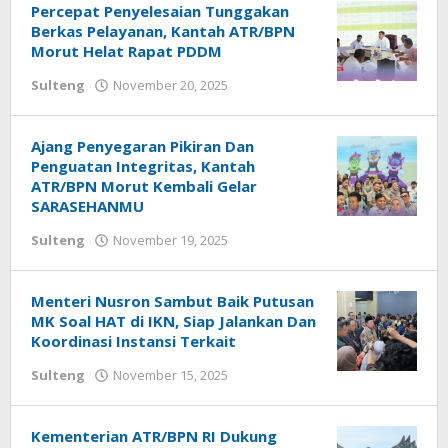
Percepat Penyelesaian Tunggakan
Berkas Pelayanan, Kantah ATR/BPN
Morut Helat Rapat PDDM
Sulteng
November 20, 2025
oleh
Ronal
Parenta
Ajang Penyegaran Pikiran Dan
Penguatan Integritas, Kantah
ATR/BPN Morut Kembali Gelar
SARASEHANMU
Sulteng
November 19, 2025
oleh
Ronal
Parenta
Menteri Nusron Sambut Baik Putusan
MK Soal HAT di IKN, Siap Jalankan Dan
Koordinasi Instansi Terkait
Sulteng
November 15, 2025
oleh
Ronal
Parenta
Kementerian ATR/BPN RI Dukung