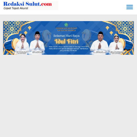
Lewati
ke
konten