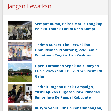
Jangan Lewatkan
Sempat Buron, Polres Morut Tangkap
Pelaku Tabrak Lari di Desa Kumpi
Terima Kunker Tim Perwakilan
Ombudsman RI Sulteng, Zaldi Amir
Komitmen Tingkatkan Kualitas
Pelayanan Publik Akuntabel Bebas
Mal Administrasi
Open Turnamen Sepak Bola Danyon
Cup 1 2026 Yonif TP 825/GWS Resmi di
Gelar
Terkait Dugaan Black Campaign,
Yusril Ajukan Gugatan PAW Pilkades
Bimor Jaya Ke Panpel Kabupate
Busyro Sebut Prinsip Keberimbangan,