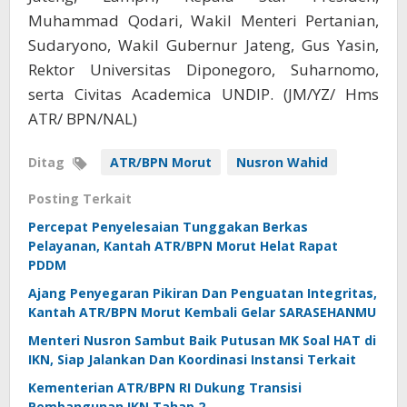
Muhammad Qodari, Wakil Menteri Pertanian,
Sudaryono, Wakil Gubernur Jateng, Gus Yasin,
Rektor Universitas Diponegoro, Suharnomo,
serta Civitas Academica UNDIP. (JM/YZ/ Hms
ATR/ BPN/NAL)
Ditag
ATR/BPN Morut
Nusron Wahid
Posting Terkait
Percepat Penyelesaian Tunggakan Berkas
Pelayanan, Kantah ATR/BPN Morut Helat Rapat
PDDM
Ajang Penyegaran Pikiran Dan Penguatan Integritas,
Kantah ATR/BPN Morut Kembali Gelar SARASEHANMU
Menteri Nusron Sambut Baik Putusan MK Soal HAT di
IKN, Siap Jalankan Dan Koordinasi Instansi Terkait
Kementerian ATR/BPN RI Dukung Transisi
Pembangunan IKN Tahap 2