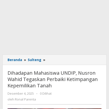
Beranda
»
Sulteng
»
Dihadapan
Mahasiswa
UNDIP,
Dihadapan Mahasiswa UNDIP, Nusron
Nusron
Wahid Tegaskan Perbaiki Ketimpangan
Wahid
Kepemilikan Tanah
Tegaskan
Perbaiki
Desember 4, 2025
oleh
-
0 Dilihat
Ketimpangan
Ronal
oleh
Ronal Parenta
Kepemilikan
Parenta
Tanah