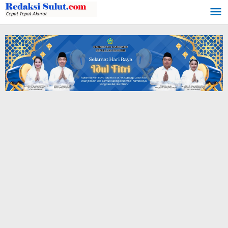
Lewati
ke
konten