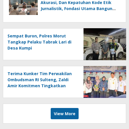
Akurasi, Dan Kepatuhan Kode Etik
Jurnalistik, Fondasi Utama Bangun
Kepercayaan Publik Terhadap Media
Sempat Buron, Polres Morut
Tangkap Pelaku Tabrak Lari di
Desa Kumpi
Terima Kunker Tim Perwakilan
Ombudsman RI Sulteng, Zaldi
Amir Komitmen Tingkatkan
Kualitas Pelayanan Publik
Akuntabel Bebas Mal
Administrasi
View More