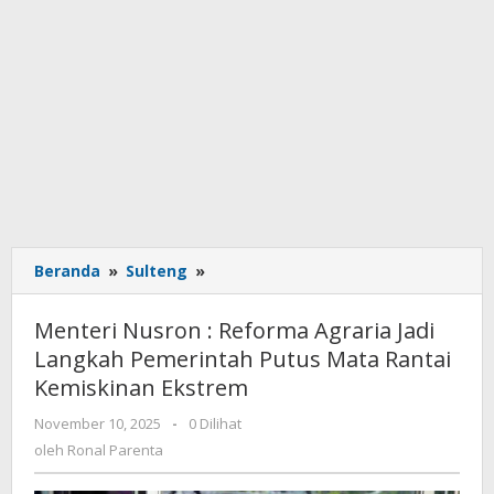
Beranda
»
Sulteng
»
Menteri
Nusron
:
Menteri Nusron : Reforma Agraria Jadi
Reforma
Langkah Pemerintah Putus Mata Rantai
Agraria
Kemiskinan Ekstrem
Jadi
Langkah
November 10, 2025
oleh
-
0 Dilihat
Pemerintah
Ronal
oleh
Ronal Parenta
Putus
Parenta
Mata