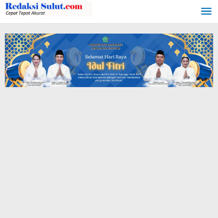
Lewati
ke
konten