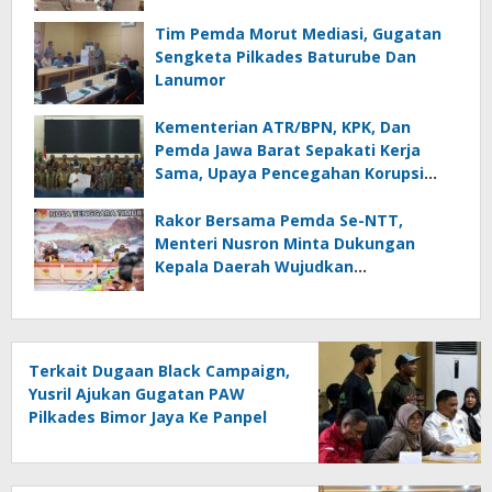
Kepercayaan Publik Terhadap Media
Tim Pemda Morut Mediasi, Gugatan
Sengketa Pilkades Baturube Dan
Lanumor
Kementerian ATR/BPN, KPK, Dan
Pemda Jawa Barat Sepakati Kerja
Sama, Upaya Pencegahan Korupsi
Serta Penguatan Ekonomi Daerah
Rakor Bersama Pemda Se-NTT,
Menteri Nusron Minta Dukungan
Kepala Daerah Wujudkan
Transformasi Layanan Pertanahan
Terkait Dugaan Black Campaign,
Yusril Ajukan Gugatan PAW
Pilkades Bimor Jaya Ke Panpel
Kabupate