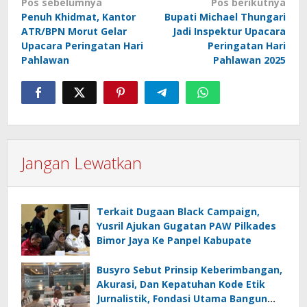
Navigasi
Pos sebelumnya
Pos berikutnya
Penuh Khidmat, Kantor
Bupati Michael Thungari
pos
ATR/BPN Morut Gelar
Jadi Inspektur Upacara
Upacara Peringatan Hari
Peringatan Hari
Pahlawan
Pahlawan 2025
Jangan Lewatkan
Terkait Dugaan Black Campaign,
Yusril Ajukan Gugatan PAW Pilkades
Bimor Jaya Ke Panpel Kabupate
Busyro Sebut Prinsip Keberimbangan,
Akurasi, Dan Kepatuhan Kode Etik
Jurnalistik, Fondasi Utama Bangun