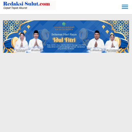
Lewati
ke
konten