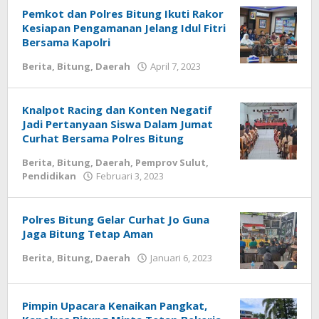
Pemkot dan Polres Bitung Ikuti Rakor
Kesiapan Pengamanan Jelang Idul Fitri
Bersama Kapolri
Berita
,
Bitung
,
Daerah
April 7, 2023
oleh
Wesly
Tamasiro
Knalpot Racing dan Konten Negatif
Jadi Pertanyaan Siswa Dalam Jumat
Curhat Bersama Polres Bitung
Berita
,
Bitung
,
Daerah
,
Pemprov Sulut
,
Pendidikan
Februari 3, 2023
oleh
Wesly
Tamasiro
Polres Bitung Gelar Curhat Jo Guna
Jaga Bitung Tetap Aman
Berita
,
Bitung
,
Daerah
Januari 6, 2023
oleh
Wesly
Tamasiro
Pimpin Upacara Kenaikan Pangkat,