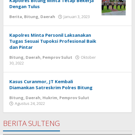
Kapolres Bitung Minta Tetap Bekerja
Dengan Tulus
Berita
,
Bitung
,
Daerah
Januari 3, 2023
oleh
Wesly
Tamasiro
Kapolres Minta Personil Laksanakan
Tugas Sesuai Tupoksi Profesional Baik
dan Pintar
Bitung
,
Daerah
,
Pemprov Sulut
Oktober
30, 2022
oleh
Wesly
Tamasiro
Kasus Curanmor, JT Kembali
Diamankan Satreskrim Polres Bitung
Bitung
,
Daerah
,
Hukrim
,
Pemprov Sulut
Agustus 24, 2022
oleh
Wesly
Tamasiro
BERITA SULTENG