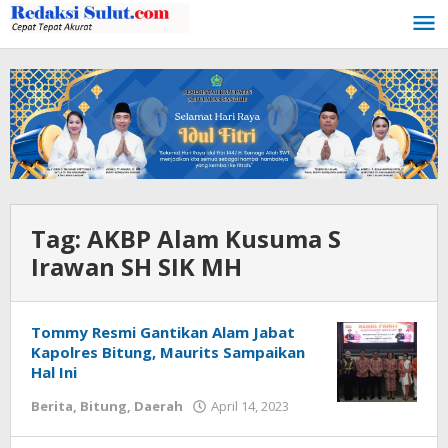
Lewati
ke
konten
Tag:
AKBP Alam Kusuma S
Irawan SH SIK MH
Tommy Resmi Gantikan Alam Jabat
Kapolres Bitung, Maurits Sampaikan
Hal Ini
Berita
,
Bitung
,
Daerah
April 14, 2023
oleh
Wesly
Tamasiro