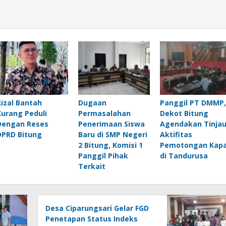
Rizal Bantah
Dugaan
Panggil PT DMMP,
Kurang Peduli
Permasalahan
Dekot Bitung
Dengan Reses
Penerimaan Siswa
Agendakan Tinja
DPRD Bitung
Baru di SMP Negeri
Aktifitas
2 Bitung, Komisi 1
Pemotongan Kapa
Panggil Pihak
di Tandurusa
Terkait
Desa Ciparungsari Gelar FGD
Penetapan Status Indeks