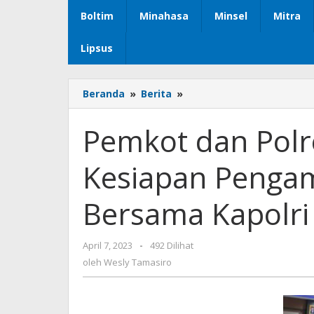
Boltim
Minahasa
Minsel
Mitra
Lipsus
Beranda
»
Berita
»
Pemkot
dan
Polres
Pemkot dan Polre
Bitung
Ikuti
Kesiapan Pengama
Rakor
Kesiapan
Pengamanan
Bersama Kapolri
Jelang
Idul
Fitri
April 7, 2023
oleh
-
492 Dilihat
Bersama
Wesly
oleh
Wesly Tamasiro
Kapolri
Tamasiro