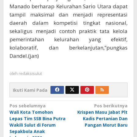
Manado berharap Kelurahan Sario Utara dapat
tampil maksimal dan menjadi representasi
daerah dalam kompetisi tingkat nasional,
sekaligus menjadi contoh praktik tata kelola
pemerintahan kelurahan yang efektif,
kolaboratif, dan berkelanjutan,”pungkas
Dandel.(jan)
oleh
redaksisulut
Ikuti Kami Pada
Navigasi
Pos sebelumnya
Pos berikutnya
Wali Kota Tomohon
Krispen Masu Jabat Plt
pos
Lepas Tim SSB Bina Putra
Kadis Pertanian Dan
Wakili Sulut di Forum
Pangan Morut Baru
Sepakbola Anak