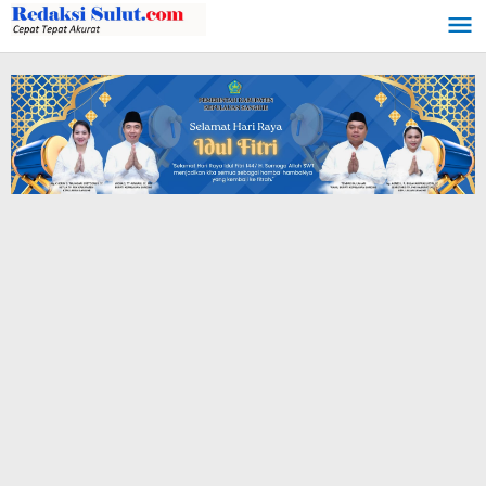
Lewati
ke
konten