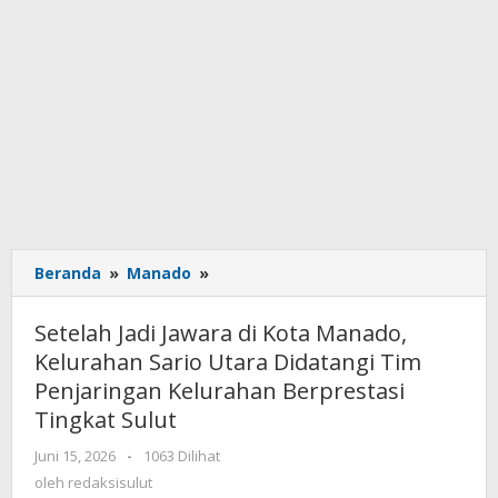
Beranda
»
Manado
»
Setelah
Jadi
Jawara
Setelah Jadi Jawara di Kota Manado,
di
Kelurahan Sario Utara Didatangi Tim
Kota
Penjaringan Kelurahan Berprestasi
Manado,
Kelurahan
Tingkat Sulut
Sario
Juni 15, 2026
oleh
-
1063 Dilihat
Utara
redaksisulut
oleh
redaksisulut
Didatangi