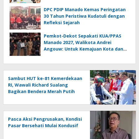
Penyebarluasan Informasi
Keimigrasian
DPC PDIP Manado Kemas Peringatan
30 Tahun Peristiwa Kudatuli dengan
Refleksi Sejarah
Pemkot-Dekot Sepakati KUA/PPAS
Manado 2027, Walikota Andrei
Angouw: Untuk Kemajuan Kota dan
Kesejahteraan Masyarakat
Sambut HUT ke-81 Kemerdekaan
RI, Wawali Richard Sualang
Bagikan Bendera Merah Putih
kepada Masyarakat
Pasca Aksi Pengrusakan, Kondisi
Pasar Bersehati Mulai Kondusif