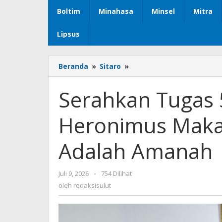
Boltim
Minahasa
Minsel
Mitra
Lipsus
Beranda
»
Sitaro
»
Serahkan
Tugas
5
Serahkan Tugas 5
Plt
OPD,
Heronimus Makain
Plt
Bupati
Heronimus
Adalah Amanah
Makainas
:
Jabatan
Juli 9, 2026
oleh
-
754 Dilihat
Ini
redaksisulut
oleh
redaksisulut
Adalah
Amanah