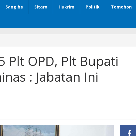
Sangihe
Sitaro
Hukrim
Politik
Tomohon
 Plt OPD, Plt Bupati
as : Jabatan Ini