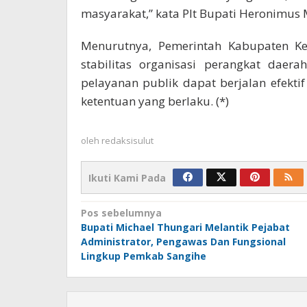
masyarakat,” kata Plt Bupati Heronimus 
Menurutnya, Pemerintah Kabupaten Ke
stabilitas organisasi perangkat dae
pelayanan publik dapat berjalan efektif
ketentuan yang berlaku. (*)
oleh
redaksisulut
Ikuti Kami Pada
Navigasi
Pos sebelumnya
Bupati Michael Thungari Melantik Pejabat
pos
Administrator, Pengawas Dan Fungsional
Lingkup Pemkab Sangihe