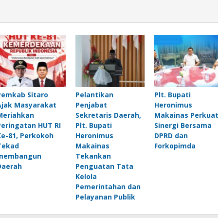
Pemkab Sitaro
Pelantikan
Plt. Bupati
Ajak Masyarakat
Penjabat
Heronimus
Meriahkan
Sekretaris Daerah,
Makainas Perkua
Peringatan HUT RI
Plt. Bupati
Sinergi Bersama
Ke-81, Perkokoh
Heronimus
DPRD dan
Tekad
Makainas
Forkopimda
membangun
Tekankan
Daerah
Penguatan Tata
Kelola
Pemerintahan dan
Pelayanan Publik