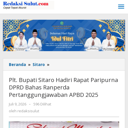
Lewati
ke
konten
Beranda
»
Sitaro
»
Plt.
Bupati
Sitaro
Plt. Bupati Sitaro Hadiri Rapat Paripurna
Hadiri
DPRD Bahas Ranperda
Rapat
Pertanggungjawaban APBD 2025
Paripurna
DPRD
Juli 9, 2026
oleh
-
596 Dilihat
Bahas
redaksisulut
oleh
redaksisulut
Ranperda
Pertanggungjawaban
APBD