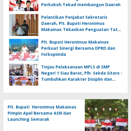
Perkokoh Tekad membangun Daerah
Pelantikan Penjabat Sekretaris
Daerah, Plt. Bupati Heronimus
Makainas Tekankan Penguatan Tata
Kelola Pemerintahan dan Pelayanan
Publik
Plt. Bupati Heronimus Makainas
Perkuat Sinergi Bersama DPRD dan
Forkopimda
Tinjau Pelaksanaan MPLS di SMP
Negeri 1 Siau Barat, Plh. Sekda Sitaro :
Tumbuhkan Karakter Disiplin dan
Tanggung Jawab
Plt. Bupati Heronimus Makainas
Pimpin Apel Bersama ASN dan
Launching Semarak
Kemerdekaan RI Ke-81