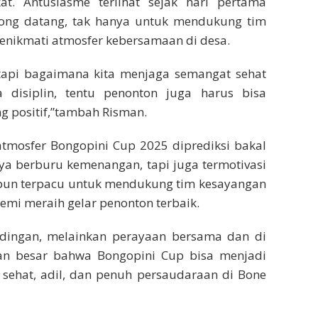
t. Antusiasme terlihat sejak hari pertama
ong datang, tak hanya untuk mendukung tim
enikmati atmosfer kebersamaan di desa.
 tapi bagaimana kita menjaga semangat sehat
disiplin, tentu penonton juga harus bisa
 positif,”tambah Risman.
tmosfer Bongopini Cup 2025 diprediksi bakal
nya berburu kemenangan, tapi juga termotivasi
n pun terpacu untuk mendukung tim kesayangan
demi meraih gelar penonton terbaik.
andingan, melainkan perayaan bersama dan di
pan besar bahwa Bongopini Cup bisa menjadi
 sehat, adil, dan penuh persaudaraan di Bone