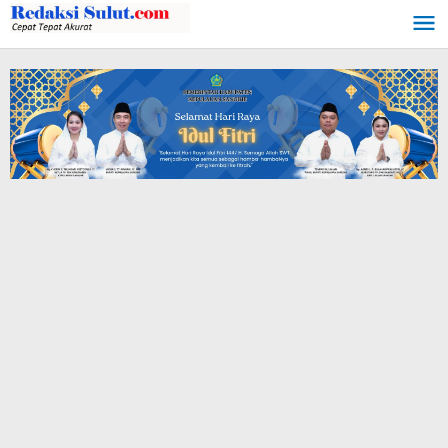
Lewati
ke
konten