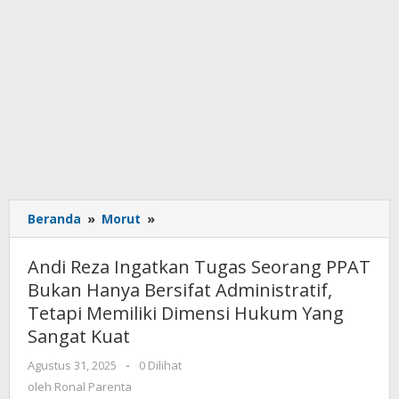
Beranda
»
Morut
»
Andi
Reza
Ingatkan
Andi Reza Ingatkan Tugas Seorang PPAT
Tugas
Bukan Hanya Bersifat Administratif,
Seorang
Tetapi Memiliki Dimensi Hukum Yang
PPAT
Bukan
Sangat Kuat
Hanya
Agustus 31, 2025
oleh
-
0 Dilihat
Bersifat
Ronal
oleh
Ronal Parenta
Administratif,