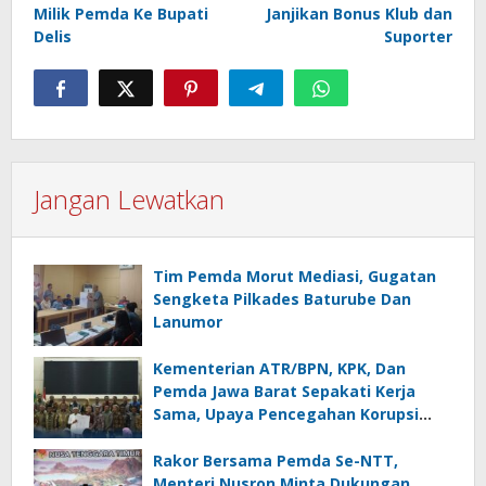
Milik Pemda Ke Bupati
Janjikan Bonus Klub dan
Delis
Suporter
Jangan Lewatkan
Tim Pemda Morut Mediasi, Gugatan
Sengketa Pilkades Baturube Dan
Lanumor
Kementerian ATR/BPN, KPK, Dan
Pemda Jawa Barat Sepakati Kerja
Sama, Upaya Pencegahan Korupsi
Serta Penguatan Ekonomi Daerah
Rakor Bersama Pemda Se-NTT,
Menteri Nusron Minta Dukungan