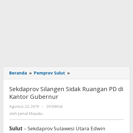
Beranda
»
Pemprov Sulut
»
Sekdaprov
Silangen
Sidak
Sekdaprov Silangen Sidak Ruangan PD di
Ruangan
Kantor Gubernur
PD
di
Agustus 23, 2019
oleh
-
29 Dilihat
Kantor
Jamal
oleh
Jamal Mopatu
Gubernur
Mopatu
Sulut
– Sekdaprov Sulawesi Utara Edwin