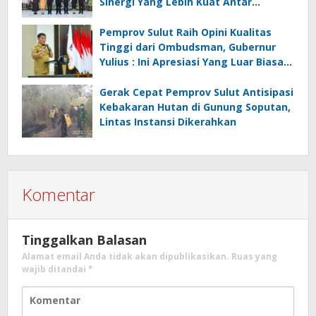
Sinergi Yang Lebih Kuat Antar
Instansi
Pemprov Sulut Raih Opini Kualitas
Tinggi dari Ombudsman, Gubernur
Yulius : Ini Apresiasi Yang Luar Biasa,
Tolak Ukur Pemerintah
Gerak Cepat Pemprov Sulut Antisipasi
Kebakaran Hutan di Gunung Soputan,
Lintas Instansi Dikerahkan
Komentar
Tinggalkan Balasan
Alamat email Anda tidak akan dipublikasikan.
Ruas yang
wajib ditandai
*