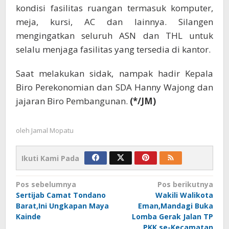
kondisi fasilitas ruangan termasuk komputer,
meja, kursi, AC dan lainnya. Silangen
mengingatkan seluruh ASN dan THL untuk
selalu menjaga fasilitas yang tersedia di kantor.
Saat melakukan sidak, nampak hadir Kepala
Biro Perekonomian dan SDA Hanny Wajong dan
jajaran Biro Pembangunan.
(*/JM)
oleh
Jamal Mopatu
Ikuti Kami Pada
Navigasi
Pos sebelumnya
Pos berikutnya
Sertijab Camat Tondano
Wakili Walikota
pos
Barat,Ini Ungkapan Maya
Eman,Mandagi Buka
Kainde
Lomba Gerak Jalan TP
PKK se-Kecamatan