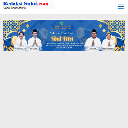
Lewati
ke
konten