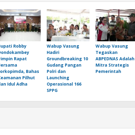
Bupati Robby
Wabup Vasung
Wabup Vasung
Dondokambey
Hadiri
Tegaskan
Pimpin Rapat
Groundbreaking 10
ABPEDNAS Adalah
Bersama
Gudang Pangan
Mitra Strategis
Forkopimda, Bahas
Polri dan
Pemerintah
Keamanan Pilhut
Launching
dan Idul Adha
Operasional 166
SPPG