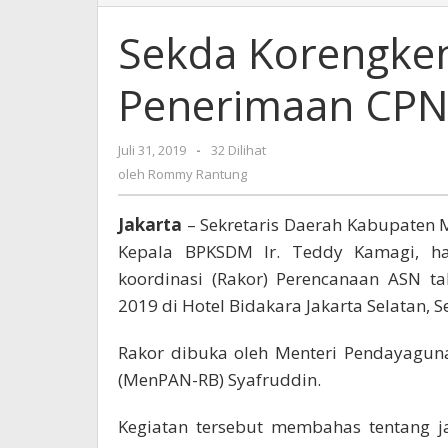
Korengkeng
Hadiri
Sekda Korengken
Rakor
Penerimaan
Penerimaan CPN
CPNS
Tahun
2020-
Juli 31, 2019
oleh
-
32 Dilihat
2024
Rommy
oleh
Rommy Rantung
Rantung
Jakarta
– Sekretaris Daerah Kabupaten 
Kepala BPKSDM Ir. Teddy Kamagi, ha
koordinasi (Rakor) Perencanaan ASN 
2019 di Hotel Bidakara Jakarta Selatan, Se
Rakor dibuka oleh Menteri Pendayagun
(MenPAN-RB) Syafruddin.
Kegiatan tersebut membahas tentang j