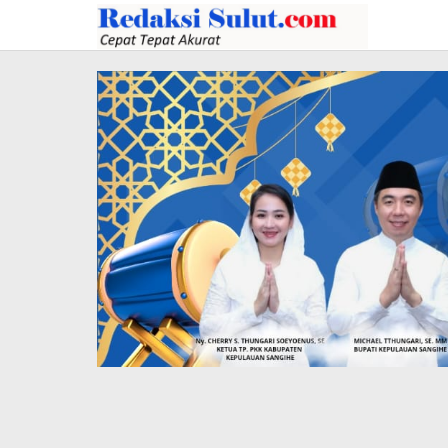
Lewati
ke
konten