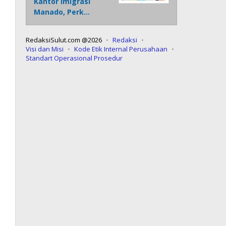
Kantor Imigrasi
Manado, Perk…
RedaksiSulut.com @2026
Redaksi
Visi dan Misi
Kode Etik Internal Perusahaan
Standart Operasional Prosedur