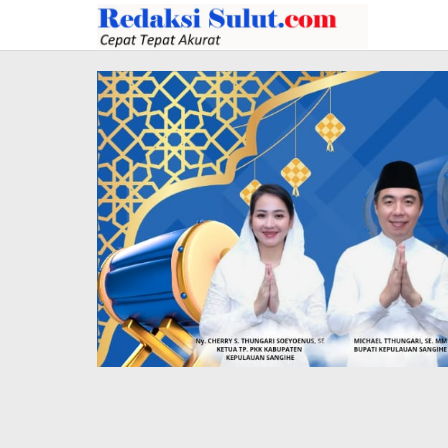
Lewati
ke
konten