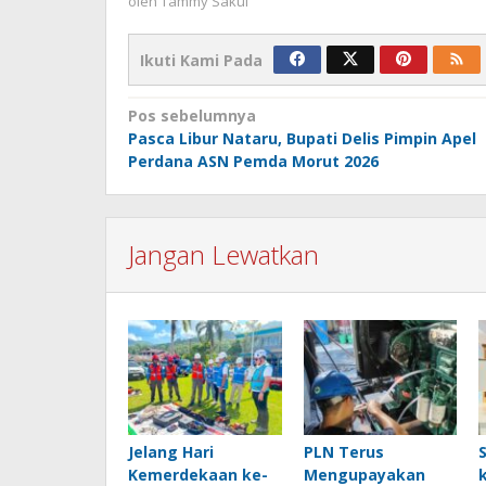
oleh
Tammy Sakul
Ikuti Kami Pada
Navigasi
Pos sebelumnya
Pasca Libur Nataru, Bupati Delis Pimpin Apel
pos
Perdana ASN Pemda Morut 2026
Jangan Lewatkan
Jelang Hari
PLN Terus
Kemerdekaan ke-
Mengupayakan