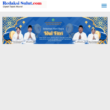
Lewati
ke
konten