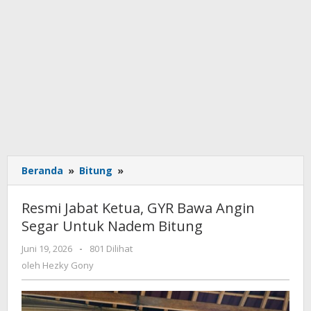
Beranda
»
Bitung
»
Resmi
Jabat
Ketua,
Resmi Jabat Ketua, GYR Bawa Angin
GYR
Segar Untuk Nadem Bitung
Bawa
Angin
Juni 19, 2026
oleh
-
801 Dilihat
Segar
Hezky
oleh
Hezky Gony
Untuk
Gony
Nadem
Bitung